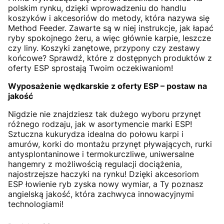
polskim rynku, dzięki wprowadzeniu do handlu
koszyków i akcesoriów do metody, która nazywa się
Method Feeder. Zawarte są w niej instrukcje, jak łapać
ryby spokojnego żeru, a więc głównie karpie, leszcze
czy liny. Koszyki zanętowe, przypony czy zestawy
końcowe? Sprawdź, które z dostępnych produktów z
oferty ESP sprostają Twoim oczekiwaniom!
Wyposażenie wędkarskie
z
oferty
ESP
– postaw na
jakość
Nigdzie nie znajdziesz tak dużego wyboru przynęt
różnego rodzaju, jak w asortymencie marki ESP!
Sztuczna kukurydza idealna do połowu karpi i
amurów, korki do montażu przynęt pływających, rurki
antysplontaninowe i termokurczliwe, uniwersalne
hangemry z możliwością regulacji dociążenia,
najostrzejsze haczyki na rynku! Dzięki akcesoriom
ESP łowienie ryb zyska nowy wymiar, a Ty poznasz
angielską jakość, która zachwyca innowacyjnymi
technologiami!