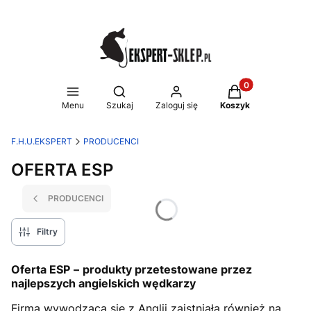
Produkty w koszy
Otwórz wyszukiwarkę
Menu
Szukaj
Zaloguj się
Koszyk
F.H.U.EKSPERT
PRODUCENCI
OFERTA ESP
PRODUCENCI
Filtry
Oferta
ESP
–
produkty przetestowane przez
najlepszych angielskich wędkarzy
Firma wywodząca się z Anglii zaistniała również na