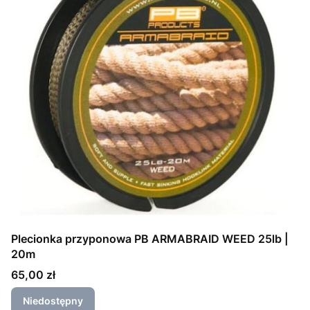
Plecionka przyponowa PB ARMABRAID WEED 25lb |
20m
Cena
65,00 zł
Niedostępny