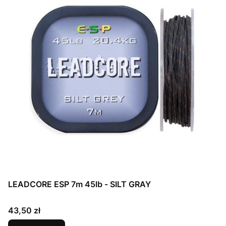
LEADCORE ESP 7m 45lb - SILT GRAY
Cena
43,50 zł