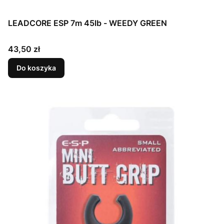
LEADCORE ESP 7m 45lb - WEEDY GREEN
Cena
43,50 zł
Do koszyka