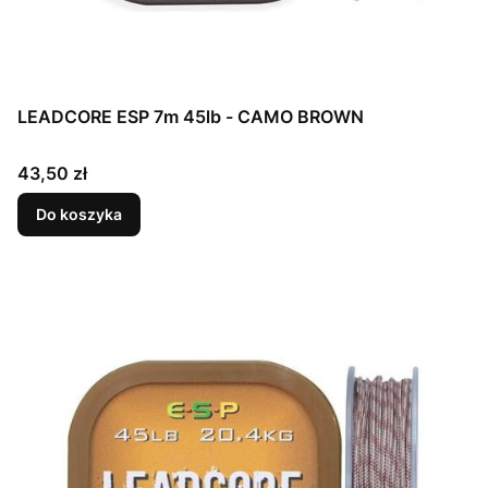
LEADCORE ESP 7m 45lb - CAMO BROWN
Cena
43,50 zł
Do koszyka