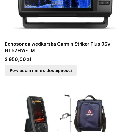
Echosonda wędkarska Garmin Striker Plus 9SV
GT52HW-TM
Cena
2 950,00 zł
Powiadom mnie o dostępności