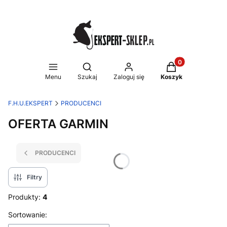
Produkty w koszy
Otwórz wyszukiwarkę
Menu
Szukaj
Zaloguj się
Koszyk
F.H.U.EKSPERT
PRODUCENCI
OFERTA GARMIN
PRODUCENCI
Filtry
Produkty:
4
Lista produktów
Sortowanie: