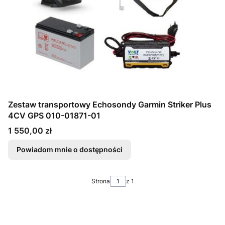
Zestaw transportowy Echosondy Garmin Striker Plus
4CV GPS 010-01871-01
Cena
1 550,00 zł
Powiadom mnie o dostępności
Strona
z 1