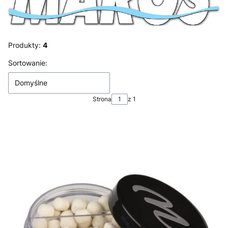
Produkty:
4
Lista produktów
Sortowanie:
Domyślne
Strona
z 1