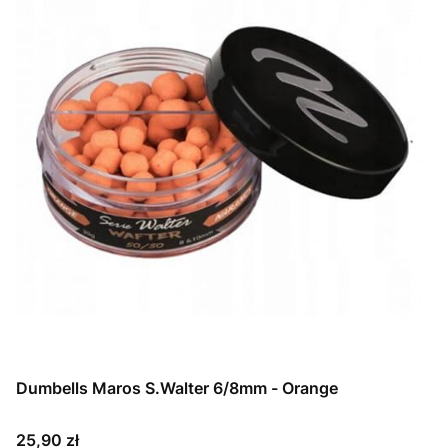
Dumbells Maros S.Walter 6/8mm - Orange
Cena
25,90 zł