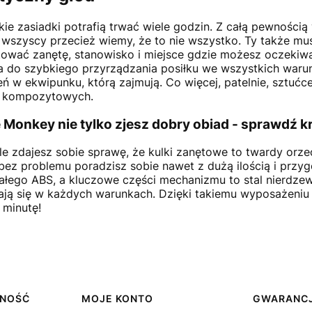
ie zasiadki potrafią trwać wiele godzin. Z całą pewnością
a wszyscy przecież wiemy, że to nie wszystko. Ty także mu
tować zanętę, stanowisko i miejsce gdzie możesz oczekiw
a do szybkiego przyrządzania posiłku we wszystkich warun
eń w ekwipunku, którą zajmują. Co więcej, patelnie, sztu
 kompozytowych.
 Monkey nie tylko zjesz dobry obiad - sprawdź 
e zdajesz sobie sprawę, że kulki zanętowe to twardy orze
ez problemu poradzisz sobie nawet z dużą ilością i przyg
łego ABS, a kluczowe części mechanizmu to stal nierdzew
ją się w każdych warunkach. Dzięki takiemu wyposażeniu k
 minutę!
TNOŚĆ
MOJE KONTO
GWARANCJ