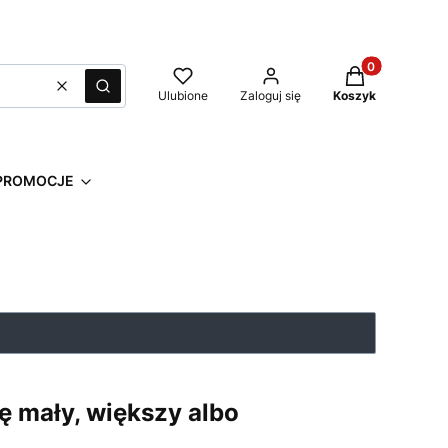
Produkty w kos
Wyczyść
Szukaj
Ulubione
Zaloguj się
Koszyk
PROMOCJE
ę mały, większy albo