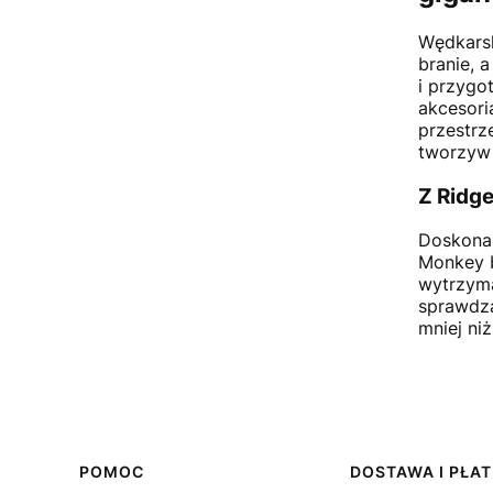
Wędkarsk
branie, 
i przygo
akcesori
przestrz
tworzyw
Z Ridge
Doskonal
Monkey b
wytrzyma
sprawdza
mniej niż
Linki w stopce
POMOC
DOSTAWA I PŁA