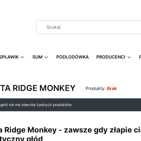
SPŁAWIK
SUM
PODLODÓWKA
PRODUCENCI
TA RIDGE MONKEY
Produkty:
Brak
 produktów
egorii nie ma obecnie żadnych produktów
a Ridge Monkey - zawsze gdy złapie ci
tyczny głód