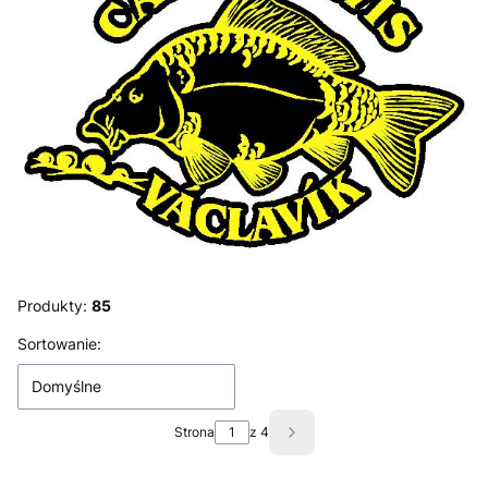
Produkty:
85
Lista produktów
Sortowanie:
Domyślne
Strona
z 4
Następne produkty