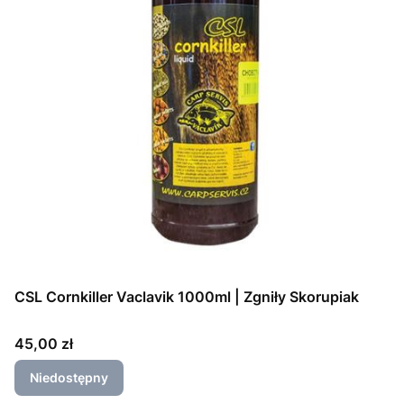
CSL Cornkiller Vaclavik 1000ml | Zgniły Skorupiak
Cena
45,00 zł
Niedostępny