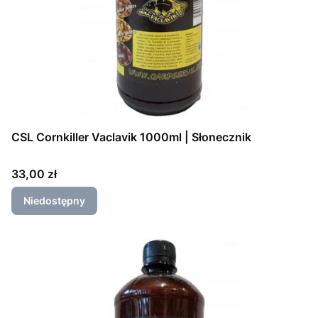
CSL Cornkiller Vaclavik 1000ml | Słonecznik
Cena
33,00 zł
Niedostępny