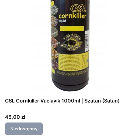
CSL Cornkiller Vaclavik 1000ml | Szatan (Satan)
Cena
45,00 zł
Niedostępny