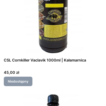
CSL Cornkiller Vaclavik 1000ml | Kałamarnica
Cena
45,00 zł
Niedostępny