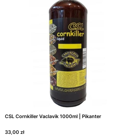
CSL Cornkiller Vaclavik 1000ml | Pikanter
Cena
33,00 zł