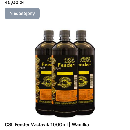
Cena
45,00 zł
Niedostępny
CSL Feeder Vaclavik 1000ml | Wanilka