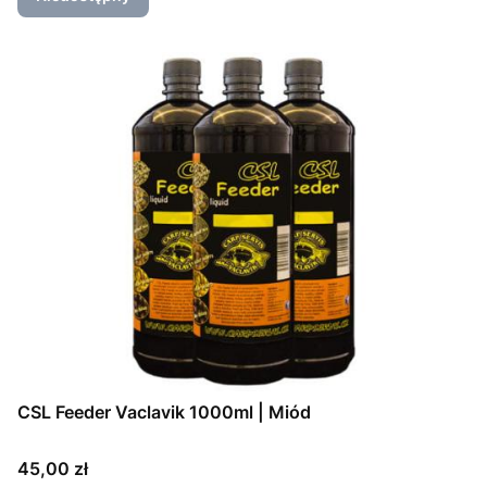
CSL Feeder Vaclavik 1000ml | Miód
Cena
45,00 zł