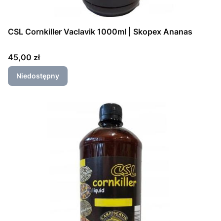
CSL Cornkiller Vaclavik 1000ml | Skopex Ananas
Cena
45,00 zł
Niedostępny