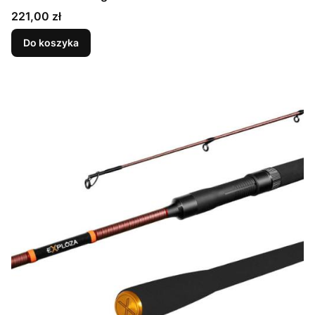
Cena
221,00 zł
Do koszyka