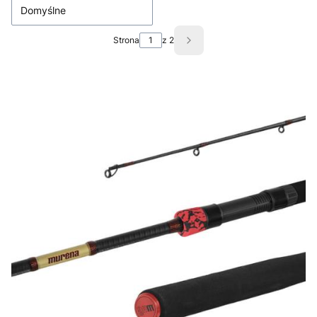
Domyślne
Strona
z 2
Następne produkty