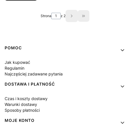
Strona
z 2
Przejdź do ostatniej st
Linki w stopce
POMOC
Jak kupować
Regulamin
Najczęściej zadawane pytania
DOSTAWA I PŁATNOŚĆ
Czas i koszty dostawy
Warunki dostawy
Sposoby płatności
MOJE KONTO