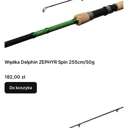
Wędka Delphin ZEPHYR Spin 255cm/50g
Cena
182,00 zł
Do koszyka