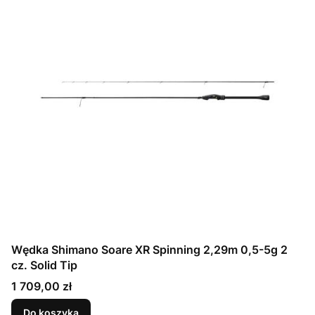
Wędka Shimano Soare XR Spinning 2,29m 0,5-5g 2
cz. Solid Tip
Cena
1 709,00 zł
Do koszyka