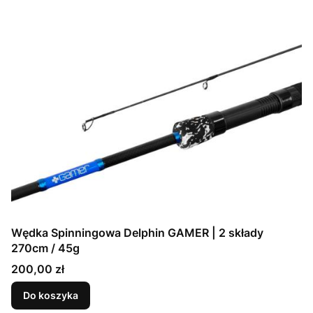
Wędka Spinningowa Delphin GAMER | 2 składy
270cm / 45g
Cena
200,00 zł
Do koszyka