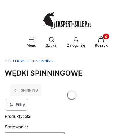
Produkty w koszy
Otwórz wyszukiwarkę
Menu
Szukaj
Zaloguj się
Koszyk
F.H.U.EKSPERT
SPINNING
WĘDKI SPINNINGOWE
SPINNING
Filtry
Produkty:
33
Lista produktów
Sortowanie: