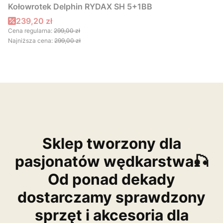
Kołowrotek Delphin RYDAX SH 5+1BB
Cena promocyjna
239,20 zł
Cena regularna:
299,00 zł
Najniższa cena:
299,00 zł
Sklep tworzony dla
pasjonatów wędkarstwa🎣
Od ponad dekady
dostarczamy sprawdzony
sprzęt i akcesoria dla