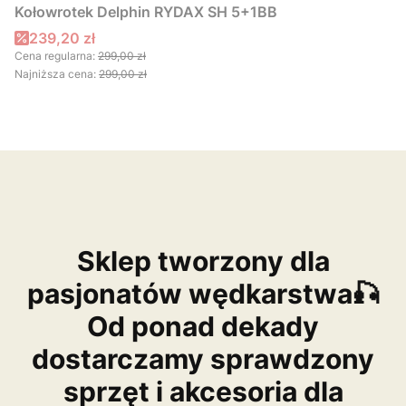
Kołowrotek Delphin RYDAX SH 5+1BB
Cena promocyjna
239,20 zł
Cena regularna:
299,00 zł
Najniższa cena:
299,00 zł
Sklep tworzony dla
pasjonatów wędkarstwa🎣
Od ponad dekady
dostarczamy sprawdzony
sprzęt i akcesoria dla