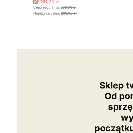
Cena promocyjna
239,20 zł
Cena regularna:
299,00 zł
Najniższa cena:
299,00 zł
Sklep t
Od po
sprzę
wy
początk