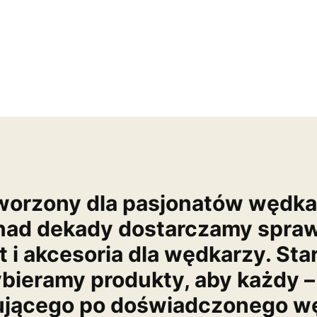
worzony dla pasjonatów wędk
nad dekady dostarczamy spra
t i akcesoria dla wędkarzy. Sta
bieramy produkty, aby każdy –
ującego po doświadczonego wę