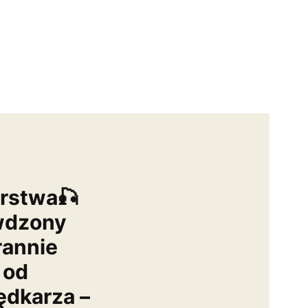
arstwa🎣
wdzony
rannie
 od
dkarza –