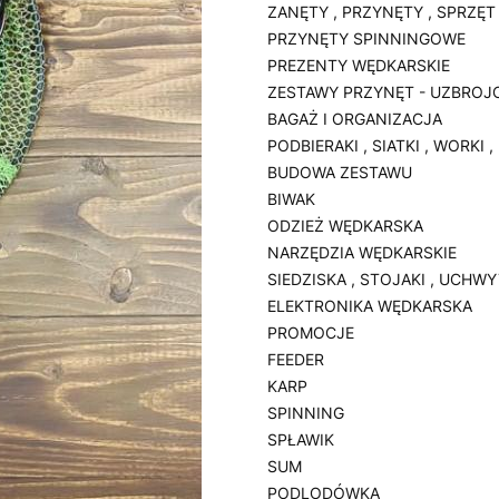
ZANĘTY , PRZYNĘTY , SPRZĘT
PRZYNĘTY SPINNINGOWE
PREZENTY WĘDKARSKIE
ZESTAWY PRZYNĘT - UZBROJ
BAGAŻ I ORGANIZACJA
PODBIERAKI , SIATKI , WORKI 
BUDOWA ZESTAWU
BIWAK
ODZIEŻ WĘDKARSKA
NARZĘDZIA WĘDKARSKIE
SIEDZISKA , STOJAKI , UCHW
ELEKTRONIKA WĘDKARSKA
PROMOCJE
FEEDER
KARP
SPINNING
SPŁAWIK
SUM
PODLODÓWKA