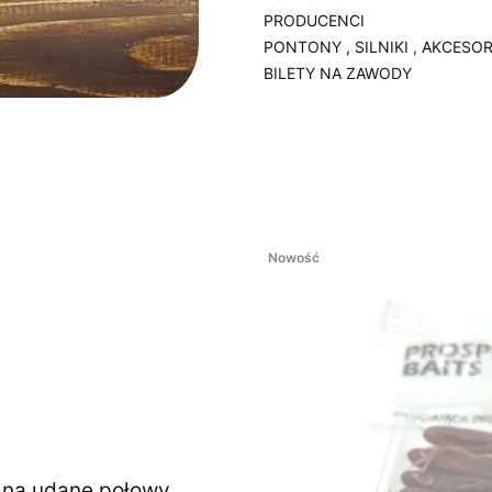
PRODUCENCI
PONTONY , SILNIKI , AKCESOR
BILETY NA ZAWODY
Koniec menu
Nowość
ę na udane połowy