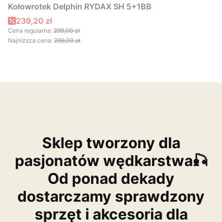
Kołowrotek Delphin RYDAX SH 5+1BB
Cena promocyjna
239,20 zł
Cena regularna:
299,00 zł
Najniższa cena:
299,00 zł
Sklep tworzony dla
pasjonatów wędkarstwa🎣
Od ponad dekady
dostarczamy sprawdzony
sprzęt i akcesoria dla