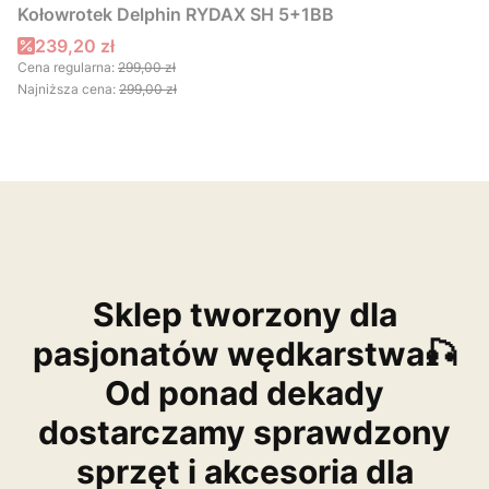
Kołowrotek Delphin RYDAX SH 5+1BB
Cena promocyjna
239,20 zł
Cena regularna:
299,00 zł
Najniższa cena:
299,00 zł
Sklep tworzony dla
pasjonatów wędkarstwa🎣
Od ponad dekady
dostarczamy sprawdzony
sprzęt i akcesoria dla