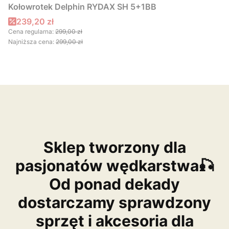
Kołowrotek Delphin RYDAX SH 5+1BB
Cena promocyjna
239,20 zł
Cena regularna:
299,00 zł
Najniższa cena:
299,00 zł
Sklep tworzony dla
pasjonatów wędkarstwa🎣
Od ponad dekady
dostarczamy sprawdzony
sprzęt i akcesoria dla