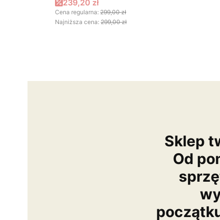
Cena promocyjna
239,20 zł
Cena regularna:
299,00 zł
Najniższa cena:
299,00 zł
Sklep t
Od po
sprzę
wy
początk