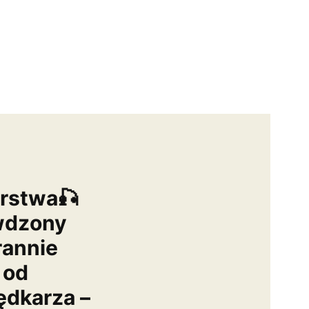
arstwa🎣
wdzony
rannie
 od
dkarza –