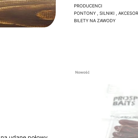
PRODUCENCI
PONTONY , SILNIKI , AKCESOR
BILETY NA ZAWODY
Koniec menu
Nowość
ę na udane połowy