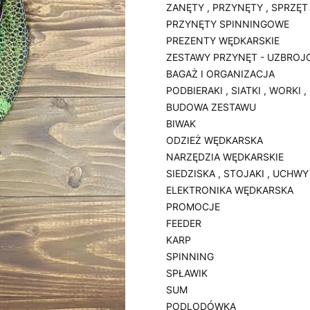
ZANĘTY , PRZYNĘTY , SPRZĘT
PRZYNĘTY SPINNINGOWE
PREZENTY WĘDKARSKIE
ZESTAWY PRZYNĘT - UZBROJ
BAGAŻ I ORGANIZACJA
PODBIERAKI , SIATKI , WORKI 
BUDOWA ZESTAWU
BIWAK
ODZIEŻ WĘDKARSKA
NARZĘDZIA WĘDKARSKIE
SIEDZISKA , STOJAKI , UCHW
ELEKTRONIKA WĘDKARSKA
PROMOCJE
FEEDER
KARP
SPINNING
SPŁAWIK
SUM
PODLODÓWKA