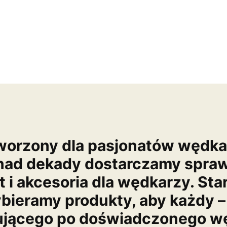
worzony dla pasjonatów wędk
nad dekady dostarczamy spra
t i akcesoria dla wędkarzy. Sta
bieramy produkty, aby każdy –
ującego po doświadczonego wę