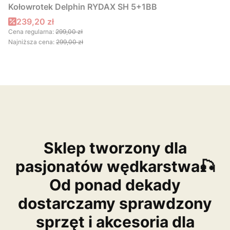
Kołowrotek Delphin RYDAX SH 5+1BB
Cena promocyjna
239,20 zł
Cena regularna:
299,00 zł
Najniższa cena:
299,00 zł
Sklep tworzony dla
pasjonatów wędkarstwa🎣
Od ponad dekady
dostarczamy sprawdzony
sprzęt i akcesoria dla