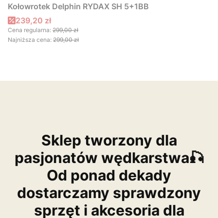
Kołowrotek Delphin RYDAX SH 5+1BB
Cena promocyjna
239,20 zł
Cena regularna:
299,00 zł
Najniższa cena:
299,00 zł
Sklep tworzony dla
pasjonatów wędkarstwa🎣
Od ponad dekady
dostarczamy sprawdzony
sprzęt i akcesoria dla