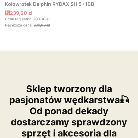
Kołowrotek Delphin RYDAX SH 5+1BB
Cena promocyjna
239,20 zł
Cena regularna:
299,00 zł
Najniższa cena:
299,00 zł
Sklep tworzony dla
pasjonatów wędkarstwa🎣
Od ponad dekady
dostarczamy sprawdzony
sprzęt i akcesoria dla