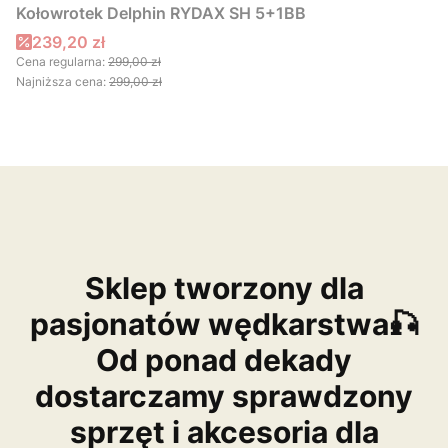
Kołowrotek Delphin RYDAX SH 5+1BB
Cena promocyjna
239,20 zł
Cena regularna:
299,00 zł
Najniższa cena:
299,00 zł
Sklep tworzony dla
pasjonatów wędkarstwa🎣
Od ponad dekady
dostarczamy sprawdzony
sprzęt i akcesoria dla