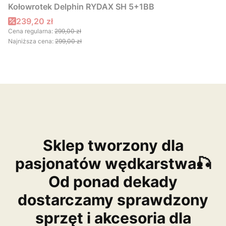
Kołowrotek Delphin RYDAX SH 5+1BB
Cena promocyjna
239,20 zł
Cena regularna:
299,00 zł
Najniższa cena:
299,00 zł
Sklep tworzony dla
pasjonatów wędkarstwa🎣
Od ponad dekady
dostarczamy sprawdzony
sprzęt i akcesoria dla