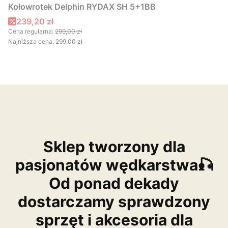
Kołowrotek Delphin RYDAX SH 5+1BB
Cena promocyjna
239,20 zł
Cena regularna:
299,00 zł
Najniższa cena:
299,00 zł
Sklep tworzony dla
pasjonatów wędkarstwa🎣
Od ponad dekady
dostarczamy sprawdzony
sprzęt i akcesoria dla