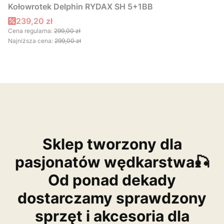
Kołowrotek Delphin RYDAX SH 5+1BB
Cena promocyjna
239,20 zł
Cena regularna:
299,00 zł
Najniższa cena:
299,00 zł
Sklep tworzony dla
pasjonatów wędkarstwa🎣
Od ponad dekady
dostarczamy sprawdzony
sprzęt i akcesoria dla