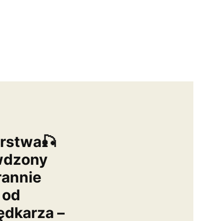
arstwa🎣
wdzony
rannie
 od
dkarza –