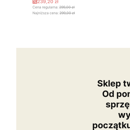
Cena promocyjna
239,20 zł
Cena regularna:
299,00 zł
Najniższa cena:
299,00 zł
Sklep t
Od po
sprzę
wy
początk