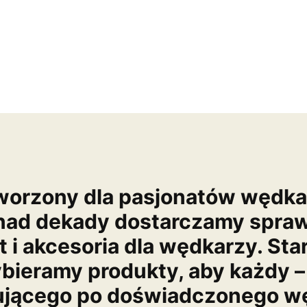
worzony dla pasjonatów wędk
nad dekady dostarczamy spra
t i akcesoria dla wędkarzy. Sta
bieramy produkty, aby każdy –
ującego po doświadczonego wę