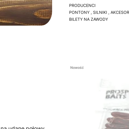
PRODUCENCI
PONTONY , SILNIKI , AKCESOR
BILETY NA ZAWODY
Koniec menu
Nowość
ę na udane połowy