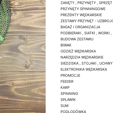
ZANĘTY , PRZYNĘTY , SPRZĘT
PRZYNĘTY SPINNINGOWE
PREZENTY WĘDKARSKIE
ZESTAWY PRZYNĘT - UZBROJ
BAGAŻ I ORGANIZACJA
PODBIERAKI , SIATKI , WORKI 
BUDOWA ZESTAWU
BIWAK
ODZIEŻ WĘDKARSKA
NARZĘDZIA WĘDKARSKIE
SIEDZISKA , STOJAKI , UCHW
ELEKTRONIKA WĘDKARSKA
PROMOCJE
FEEDER
KARP
SPINNING
SPŁAWIK
SUM
PODLODÓWKA