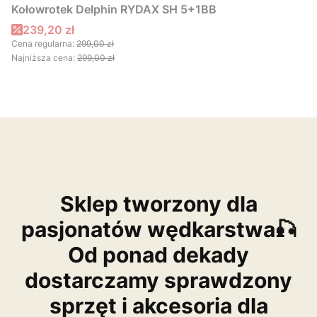
Kołowrotek Delphin RYDAX SH 5+1BB
Cena promocyjna
239,20 zł
Cena regularna:
299,00 zł
Najniższa cena:
299,00 zł
Sklep tworzony dla
pasjonatów wędkarstwa🎣
Od ponad dekady
dostarczamy sprawdzony
sprzęt i akcesoria dla