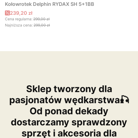
Kołowrotek Delphin RYDAX SH 5+1BB
Cena promocyjna
239,20 zł
Cena regularna:
299,00 zł
Najniższa cena:
299,00 zł
Sklep tworzony dla
pasjonatów wędkarstwa🎣
Od ponad dekady
dostarczamy sprawdzony
sprzęt i akcesoria dla