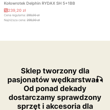
Kołowrotek Delphin RYDAX SH 5+1BB
Cena promocyjna
239,20 zł
Cena regularna:
299,00 zł
Najniższa cena:
299,00 zł
Sklep tworzony dla
pasjonatów wędkarstwa🎣
Od ponad dekady
dostarczamy sprawdzony
sprzęt i akcesoria dla