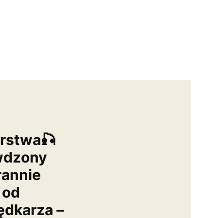
arstwa🎣
wdzony
rannie
 od
dkarza –