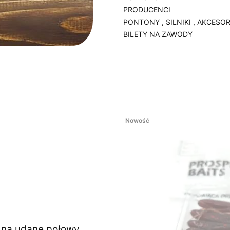
PRODUCENCI
PONTONY , SILNIKI , AKCESOR
BILETY NA ZAWODY
Koniec menu
Nowość
ę na udane połowy