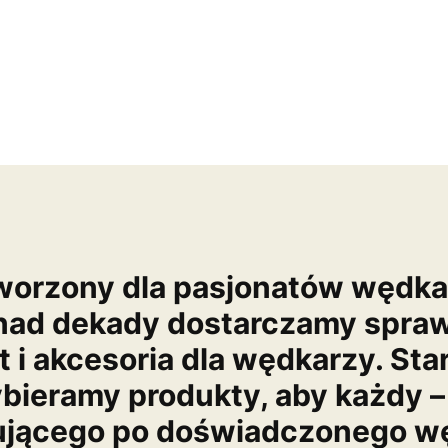
worzony dla pasjonatów wędk
nad dekady dostarczamy spra
t i akcesoria dla wędkarzy. Sta
bieramy produkty, aby każdy –
ującego po doświadczonego wę