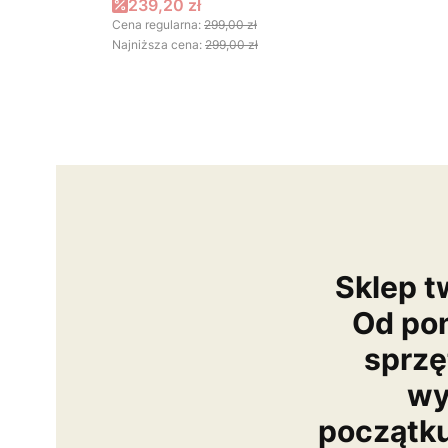
Cena promocyjna
239,20 zł
Cena regularna:
299,00 zł
Najniższa cena:
299,00 zł
Sklep t
Od po
sprzę
wy
początk