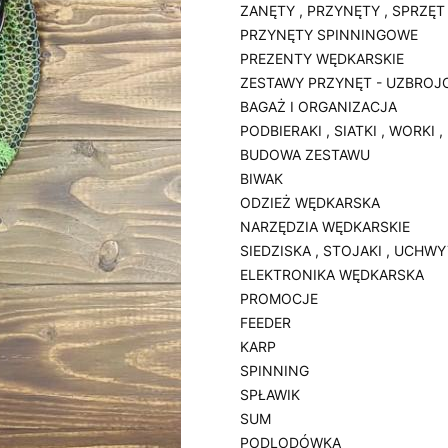
ZANĘTY , PRZYNĘTY , SPRZĘT
PRZYNĘTY SPINNINGOWE
PREZENTY WĘDKARSKIE
ZESTAWY PRZYNĘT - UZBROJ
BAGAŻ I ORGANIZACJA
PODBIERAKI , SIATKI , WORKI 
BUDOWA ZESTAWU
BIWAK
ODZIEŻ WĘDKARSKA
NARZĘDZIA WĘDKARSKIE
SIEDZISKA , STOJAKI , UCHW
ELEKTRONIKA WĘDKARSKA
PROMOCJE
FEEDER
KARP
SPINNING
SPŁAWIK
SUM
PODLODÓWKA