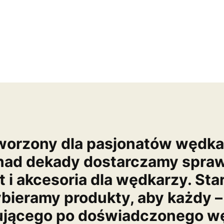
worzony dla pasjonatów wędk
nad dekady dostarczamy spra
t i akcesoria dla wędkarzy. Sta
bieramy produkty, aby każdy –
ującego po doświadczonego wę