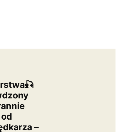
arstwa🎣
wdzony
rannie
 od
dkarza –