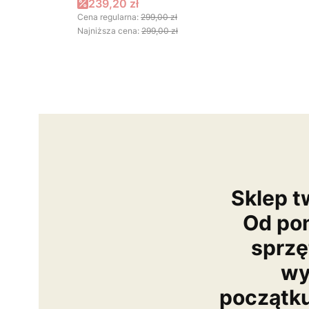
Cena promocyjna
239,20 zł
Cena regularna:
299,00 zł
Najniższa cena:
299,00 zł
Sklep t
Od po
sprzę
wy
początk