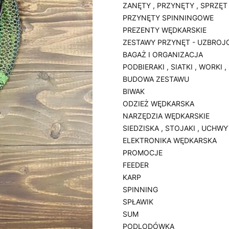
ZANĘTY , PRZYNĘTY , SPRZĘT
PRZYNĘTY SPINNINGOWE
PREZENTY WĘDKARSKIE
ZESTAWY PRZYNĘT - UZBROJ
BAGAŻ I ORGANIZACJA
PODBIERAKI , SIATKI , WORKI 
BUDOWA ZESTAWU
BIWAK
ODZIEŻ WĘDKARSKA
NARZĘDZIA WĘDKARSKIE
SIEDZISKA , STOJAKI , UCHW
ELEKTRONIKA WĘDKARSKA
PROMOCJE
FEEDER
KARP
SPINNING
SPŁAWIK
SUM
PODLODÓWKA