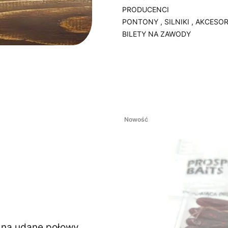
PRODUCENCI
PONTONY , SILNIKI , AKCESOR
BILETY NA ZAWODY
Koniec menu
Nowość
ę na udane połowy