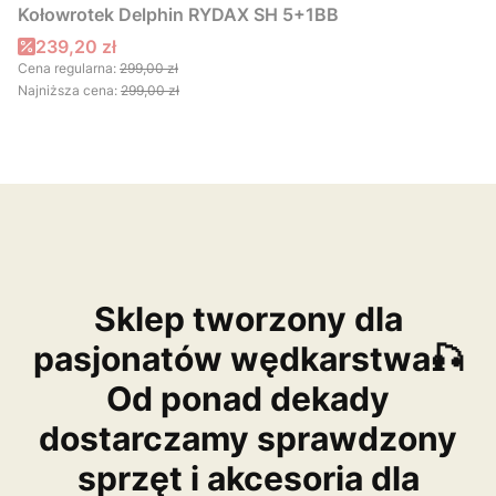
Kołowrotek Delphin RYDAX SH 5+1BB
Cena promocyjna
239,20 zł
Cena regularna:
299,00 zł
Najniższa cena:
299,00 zł
Sklep tworzony dla
pasjonatów wędkarstwa🎣
Od ponad dekady
dostarczamy sprawdzony
sprzęt i akcesoria dla