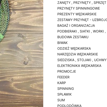
ZANĘTY , PRZYNĘTY , SPRZĘT
PRZYNĘTY SPINNINGOWE
PREZENTY WĘDKARSKIE
ZESTAWY PRZYNĘT - UZBROJ
BAGAŻ I ORGANIZACJA
PODBIERAKI , SIATKI , WORKI 
BUDOWA ZESTAWU
BIWAK
ODZIEŻ WĘDKARSKA
NARZĘDZIA WĘDKARSKIE
SIEDZISKA , STOJAKI , UCHW
ELEKTRONIKA WĘDKARSKA
PROMOCJE
FEEDER
KARP
SPINNING
SPŁAWIK
SUM
PODLODÓWKA