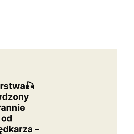
arstwa🎣
wdzony
rannie
 od
dkarza –