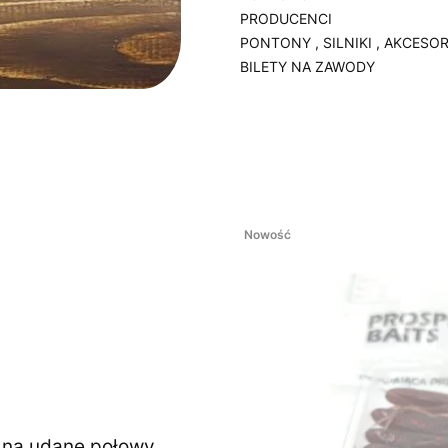
PRODUCENCI
PONTONY , SILNIKI , AKCESOR
BILETY NA ZAWODY
Koniec menu
Nowość
ę na udane połowy