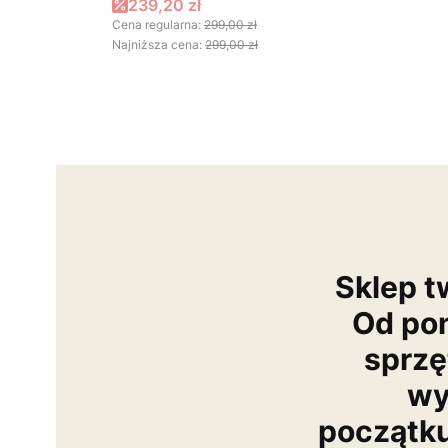
Cena promocyjna
239,20 zł
Cena regularna:
299,00 zł
Najniższa cena:
299,00 zł
Sklep t
Od po
sprzę
wy
początk