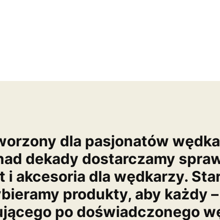
worzony dla pasjonatów wędk
nad dekady dostarczamy spra
t i akcesoria dla wędkarzy. Sta
bieramy produkty, aby każdy –
ującego po doświadczonego wę