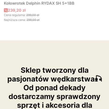
Kołowrotek Delphin RYDAX SH 5+1BB
Cena promocyjna
239,20 zł
Cena regularna:
299,00 zł
Najniższa cena:
299,00 zł
Sklep tworzony dla
pasjonatów wędkarstwa🎣
Od ponad dekady
dostarczamy sprawdzony
sprzęt i akcesoria dla