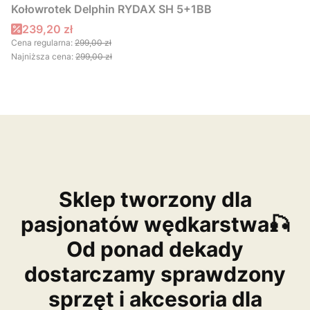
Kołowrotek Delphin RYDAX SH 5+1BB
Cena promocyjna
239,20 zł
Cena regularna:
299,00 zł
Najniższa cena:
299,00 zł
Sklep tworzony dla
pasjonatów wędkarstwa🎣
Od ponad dekady
dostarczamy sprawdzony
sprzęt i akcesoria dla