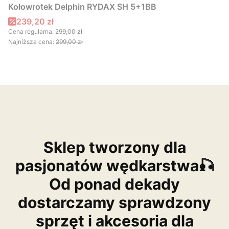
Kołowrotek Delphin RYDAX SH 5+1BB
Cena promocyjna
239,20 zł
Cena regularna:
299,00 zł
Najniższa cena:
299,00 zł
Sklep tworzony dla
pasjonatów wędkarstwa🎣
Od ponad dekady
dostarczamy sprawdzony
sprzęt i akcesoria dla