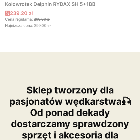
Kołowrotek Delphin RYDAX SH 5+1BB
Cena promocyjna
239,20 zł
Cena regularna:
299,00 zł
Najniższa cena:
299,00 zł
Sklep tworzony dla
pasjonatów wędkarstwa🎣
Od ponad dekady
dostarczamy sprawdzony
sprzęt i akcesoria dla