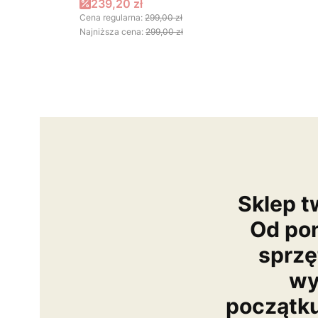
Cena promocyjna
239,20 zł
Cena regularna:
299,00 zł
Najniższa cena:
299,00 zł
Sklep t
Od po
sprzę
wy
początk