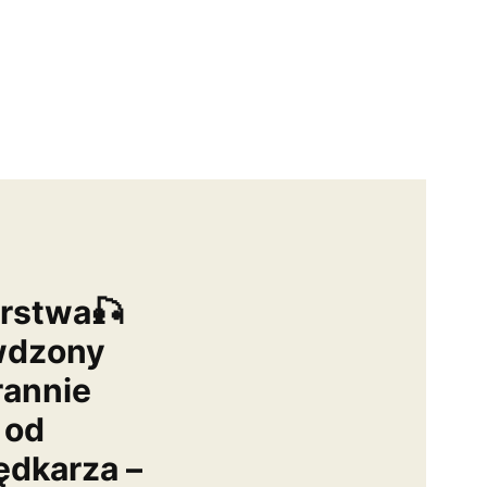
arstwa🎣
wdzony
rannie
 od
dkarza –