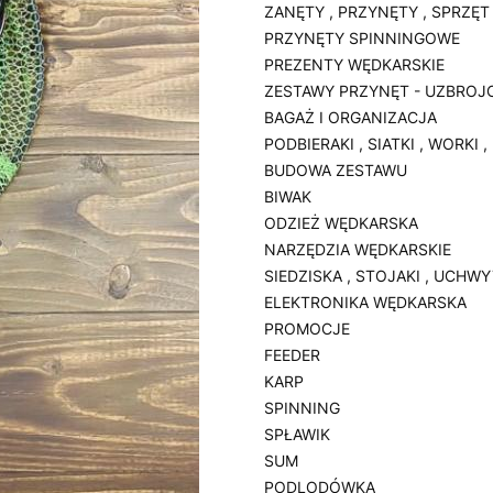
ZANĘTY , PRZYNĘTY , SPRZĘT
PRZYNĘTY SPINNINGOWE
PREZENTY WĘDKARSKIE
ZESTAWY PRZYNĘT - UZBROJ
BAGAŻ I ORGANIZACJA
PODBIERAKI , SIATKI , WORKI 
BUDOWA ZESTAWU
BIWAK
ODZIEŻ WĘDKARSKA
NARZĘDZIA WĘDKARSKIE
SIEDZISKA , STOJAKI , UCHW
ELEKTRONIKA WĘDKARSKA
PROMOCJE
FEEDER
KARP
SPINNING
SPŁAWIK
SUM
PODLODÓWKA