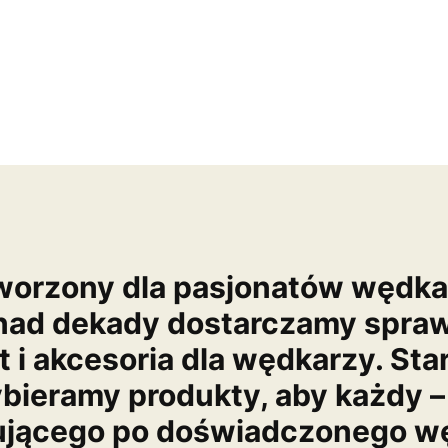
worzony dla pasjonatów wędk
nad dekady dostarczamy spra
t i akcesoria dla wędkarzy. Sta
bieramy produkty, aby każdy –
ującego po doświadczonego wę