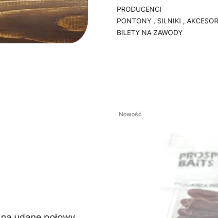
PRODUCENCI
PONTONY , SILNIKI , AKCESOR
BILETY NA ZAWODY
Koniec menu
Nowość
ę na udane połowy