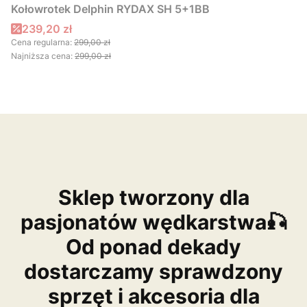
Kołowrotek Delphin RYDAX SH 5+1BB
Cena promocyjna
239,20 zł
Cena regularna:
299,00 zł
Najniższa cena:
299,00 zł
Sklep tworzony dla
pasjonatów wędkarstwa🎣
Od ponad dekady
dostarczamy sprawdzony
sprzęt i akcesoria dla