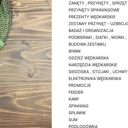
ZANĘTY , PRZYNĘTY , SPRZĘT
PRZYNĘTY SPINNINGOWE
PREZENTY WĘDKARSKIE
ZESTAWY PRZYNĘT - UZBROJ
BAGAŻ I ORGANIZACJA
PODBIERAKI , SIATKI , WORKI 
BUDOWA ZESTAWU
BIWAK
ODZIEŻ WĘDKARSKA
NARZĘDZIA WĘDKARSKIE
SIEDZISKA , STOJAKI , UCHW
ELEKTRONIKA WĘDKARSKA
PROMOCJE
FEEDER
KARP
SPINNING
SPŁAWIK
SUM
PODLODÓWKA