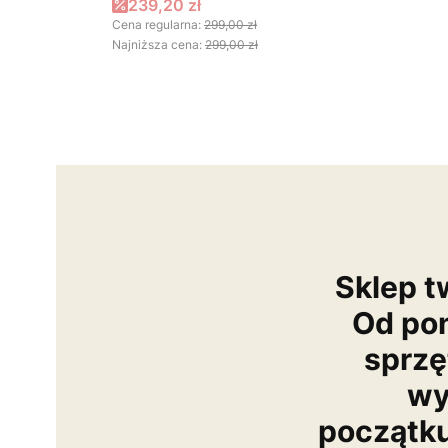
Cena promocyjna
239,20 zł
Cena regularna:
299,00 zł
Najniższa cena:
299,00 zł
Sklep t
Od po
sprzę
wy
początk