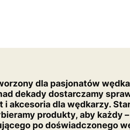
worzony dla pasjonatów wędk
nad dekady dostarczamy spra
t i akcesoria dla wędkarzy. Sta
bieramy produkty, aby każdy –
ującego po doświadczonego wę