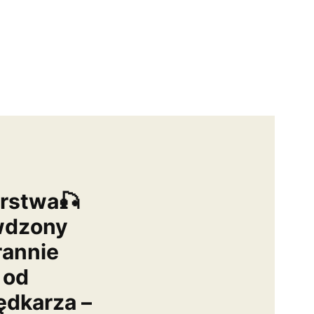
arstwa🎣
wdzony
rannie
 od
dkarza –