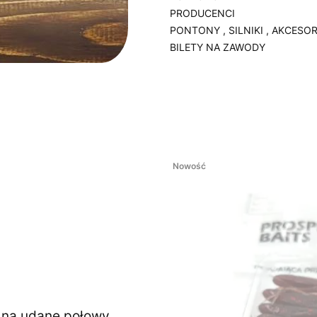
PRODUCENCI
PONTONY , SILNIKI , AKCESOR
BILETY NA ZAWODY
Koniec menu
Nowość
ę na udane połowy