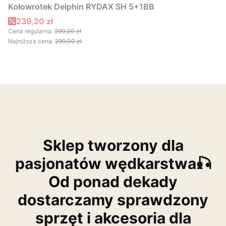
Kołowrotek Delphin RYDAX SH 5+1BB
Cena promocyjna
239,20 zł
Cena regularna:
299,00 zł
Najniższa cena:
299,00 zł
Sklep tworzony dla
pasjonatów wędkarstwa🎣
Od ponad dekady
dostarczamy sprawdzony
sprzęt i akcesoria dla