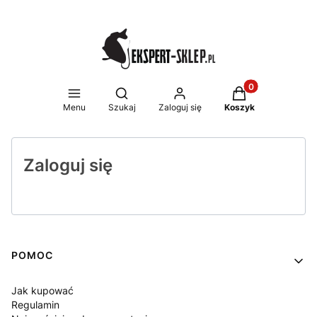
Produkty w koszy
Otwórz wyszukiwarkę
Menu
Szukaj
Zaloguj się
Koszyk
Zaloguj się
Linki w stopce
POMOC
Jak kupować
Regulamin