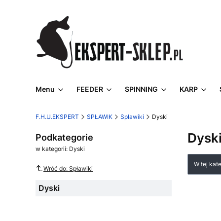
Menu
FEEDER
SPINNING
KARP
F.H.U.EKSPERT
SPŁAWIK
Spławiki
Dyski
Dysk
Podkategorie
w kategorii: Dyski
Lista
W tej kat
Wróć do: Spławiki
Dyski