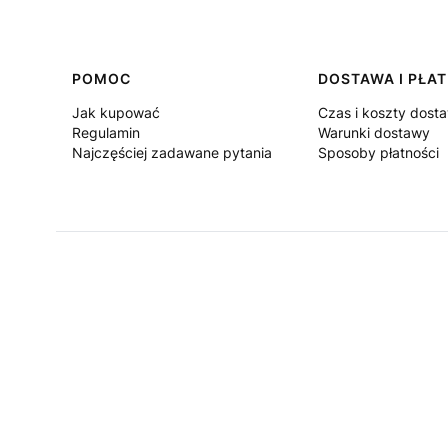
Linki w stopce
POMOC
DOSTAWA I PŁA
Jak kupować
Czas i koszty dost
Regulamin
Warunki dostawy
Najczęściej zadawane pytania
Sposoby płatności