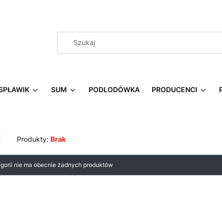
SPŁAWIK
SUM
PODLODÓWKA
PRODUCENCI
i
Produkty:
Brak
 produktów
egorii nie ma obecnie żadnych produktów