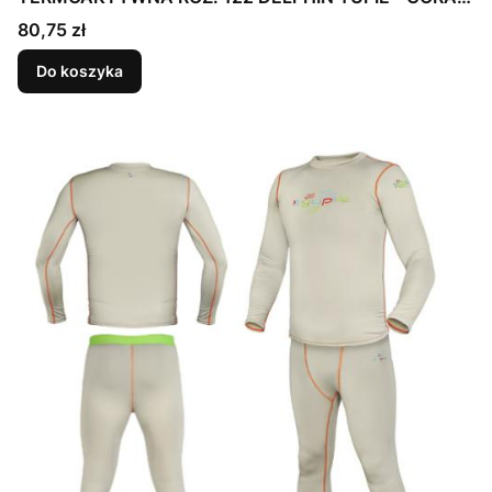
DÓŁ
Cena
80,75 zł
Do koszyka