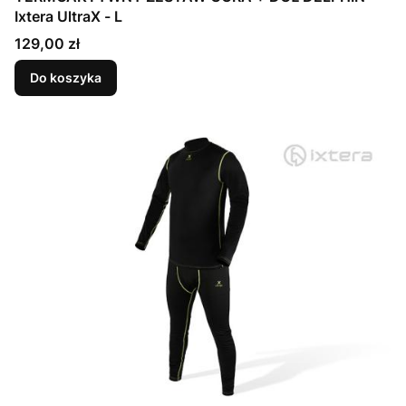
Ixtera UltraX - L
Cena
129,00 zł
Do koszyka