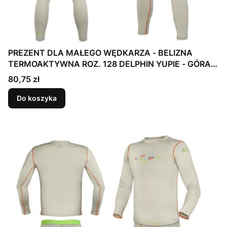
PREZENT DLA MAŁEGO WĘDKARZA - BELIZNA
TERMOAKTYWNA ROZ. 128 DELPHIN YUPIE - GÓRA +
DÓŁ
Cena
80,75 zł
Do koszyka