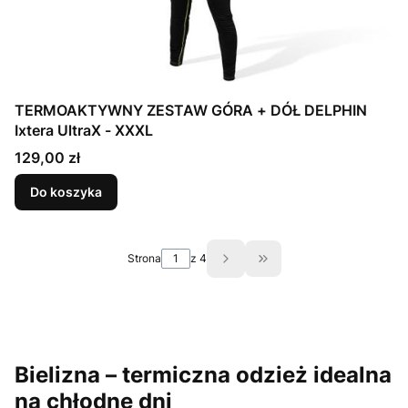
TERMOAKTYWNY ZESTAW GÓRA + DÓŁ DELPHIN
Ixtera UltraX - XXXL
Cena
129,00 zł
Do koszyka
Strona
z 4
Przejdź do ostatniej st
Bielizna – termiczna odzież idealna
na chłodne dni