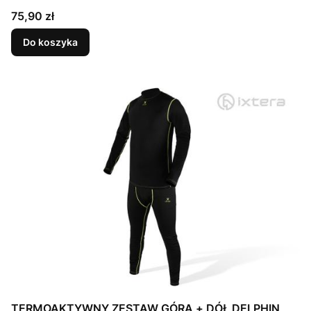
Cena
75,90 zł
Do koszyka
TERMOAKTYWNY ZESTAW GÓRA + DÓŁ DELPHIN