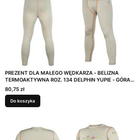
PREZENT DLA MAŁEGO WĘDKARZA - BELIZNA
TERMOAKTYWNA ROZ. 134 DELPHIN YUPIE - GÓRA +
DÓŁ
Cena
80,75 zł
Do koszyka