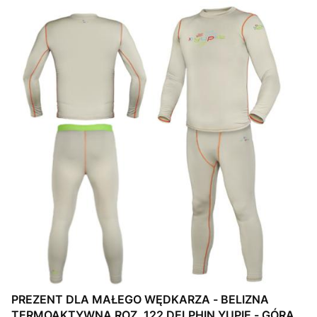
PREZENT DLA MAŁEGO WĘDKARZA - BELIZNA
TERMOAKTYWNA ROZ. 122 DELPHIN YUPIE - GÓRA +