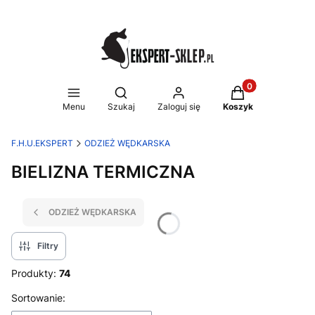
Produkty w koszy
Otwórz wyszukiwarkę
Menu
Szukaj
Zaloguj się
Koszyk
F.H.U.EKSPERT
ODZIEŻ WĘDKARSKA
BIELIZNA TERMICZNA
ODZIEŻ WĘDKARSKA
Filtry
Produkty:
74
Lista produktów
Sortowanie: