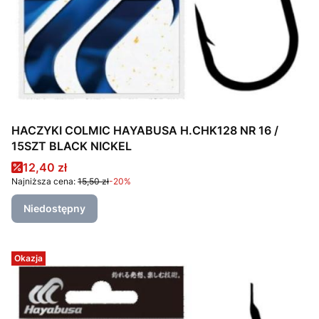
HACZYKI COLMIC HAYABUSA H.CHK128 NR 16 /
15SZT BLACK NICKEL
Cena promocyjna
12,40 zł
Najniższa cena:
15,50 zł
-20%
Niedostępny
Okazja