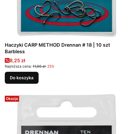
Haczyki CARP METHOD Drennan # 18 | 10 szt
Barbless
Cena promocyjna
8,25 zł
Najniższa cena:
11,00 zł
-25%
Do koszyka
Okazja