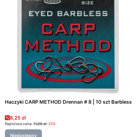
Haczyki CARP METHOD Drennan # 8 | 10 szt Barbless
Cena promocyjna
8,25 zł
Najniższa cena:
11,00 zł
-25%
Niedostępny