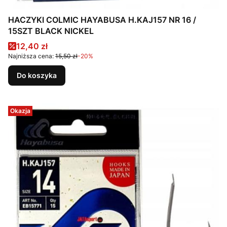
HACZYKI COLMIC HAYABUSA H.KAJ157 NR 16 /
15SZT BLACK NICKEL
Cena promocyjna
12,40 zł
Najniższa cena:
15,50 zł
-20%
Do koszyka
Okazja