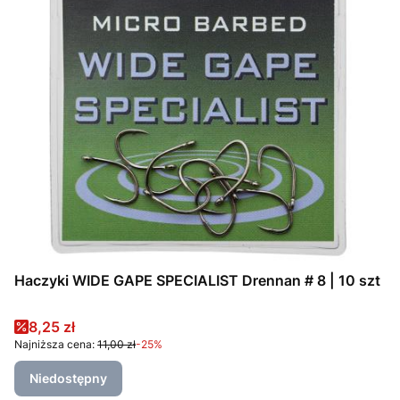
Haczyki WIDE GAPE SPECIALIST Drennan # 8 | 10 szt
Cena promocyjna
8,25 zł
Najniższa cena:
11,00 zł
-25%
Niedostępny