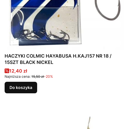
HACZYKI COLMIC HAYABUSA H.KAJ157 NR 18 /
15SZT BLACK NICKEL
Cena promocyjna
12,40 zł
Najniższa cena:
15,50 zł
-20%
Do koszyka