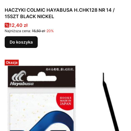
HACZYKI COLMIC HAYABUSA H.CHK128 NR 14 /
15SZT BLACK NICKEL
Cena promocyjna
12,40 zł
Najniższa cena:
15,50 zł
-20%
Do koszyka
Okazja