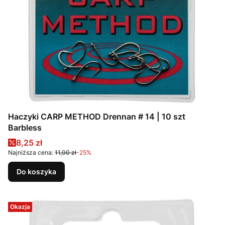
Haczyki CARP METHOD Drennan # 14 | 10 szt
Barbless
Cena promocyjna
8,25 zł
Najniższa cena:
11,00 zł
-25%
Do koszyka
Okazja