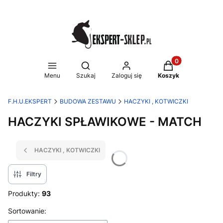
Produkty w koszy
Otwórz wyszukiwarkę
Menu
Szukaj
Zaloguj się
Koszyk
F.H.U.EKSPERT
BUDOWA ZESTAWU
HACZYKI , KOTWICZKI
HACZYKI SPŁAWIKOWE - MATCH
HACZYKI , KOTWICZKI
Filtry
Produkty:
93
Lista produktów
Sortowanie: