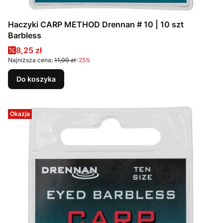
Haczyki CARP METHOD Drennan # 10 | 10 szt
Barbless
Cena promocyjna
8,25 zł
Najniższa cena:
11,00 zł
-25%
Do koszyka
Okazja