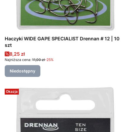
Haczyki WIDE GAPE SPECIALIST Drennan # 12 | 10
szt
Cena promocyjna
8,25 zł
Najniższa cena:
11,00 zł
-25%
Niedostępny
Okazja