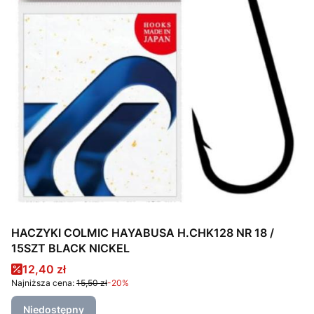
HACZYKI COLMIC HAYABUSA H.CHK128 NR 18 /
15SZT BLACK NICKEL
Cena promocyjna
12,40 zł
Najniższa cena:
15,50 zł
-20%
Niedostępny