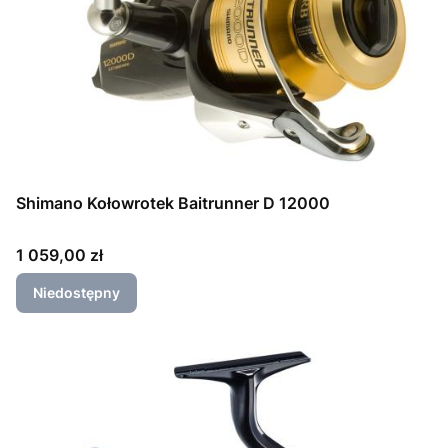
Shimano Kołowrotek Baitrunner D 12000
Cena
1 059,00 zł
Niedostępny