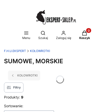
Produkty w koszy
Otwórz wyszukiwarkę
Menu
Szukaj
Zaloguj się
Koszyk
F.H.U.EKSPERT
KOŁOWROTKI
SUMOWE, MORSKIE
KOŁOWROTKI
Filtry
Produkty:
9
Lista produktów
Sortowanie: