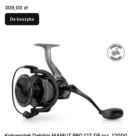
Cena
309,00 zł
Do koszyka
Kołowrotek Delphin MAMUT PRO 12T DP roz. 12000