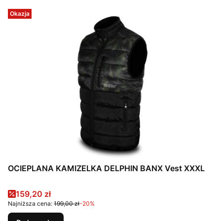
Okazja
OCIEPLANA KAMIZELKA DELPHIN BANX Vest XXXL
Cena promocyjna
159,20 zł
Najniższa cena:
199,00 zł
-20%