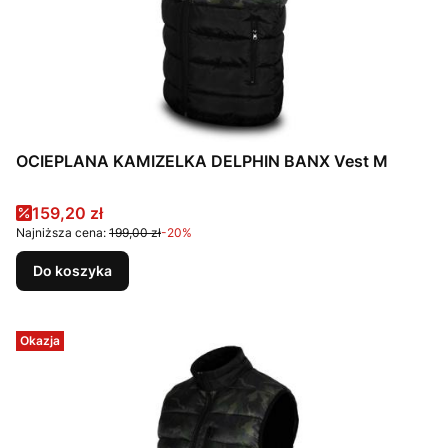
OCIEPLANA KAMIZELKA DELPHIN BANX Vest M
Cena promocyjna
159,20 zł
Najniższa cena:
199,00 zł
-20%
Do koszyka
Okazja