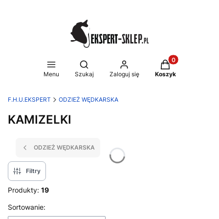
Produkty w koszy
Otwórz wyszukiwarkę
Menu
Szukaj
Zaloguj się
Koszyk
F.H.U.EKSPERT
ODZIEŻ WĘDKARSKA
KAMIZELKI
ODZIEŻ WĘDKARSKA
Filtry
Produkty:
19
Lista produktów
Sortowanie: