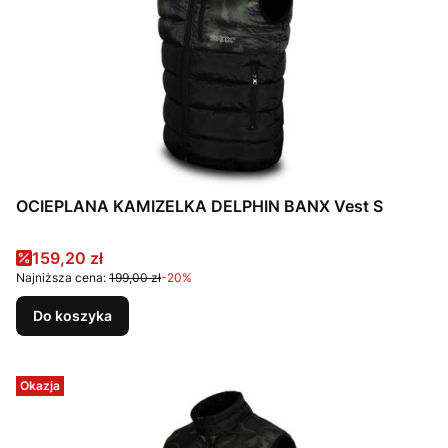
OCIEPLANA KAMIZELKA DELPHIN BANX Vest S
Cena promocyjna
159,20 zł
Najniższa cena:
199,00 zł
-20%
Do koszyka
Okazja