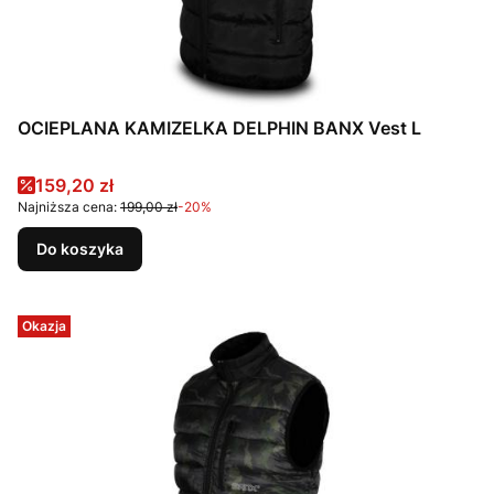
OCIEPLANA KAMIZELKA DELPHIN BANX Vest L
Cena promocyjna
159,20 zł
Najniższa cena:
199,00 zł
-20%
Do koszyka
Okazja