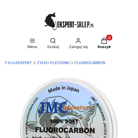
Produkty w koszy
Otwórz wyszukiwarkę
Menu
Szukaj
Zaloguj się
Koszyk
F.H.U.EKSPERT
ŻYŁKI I PLECIONKI
FLUOROCARBON