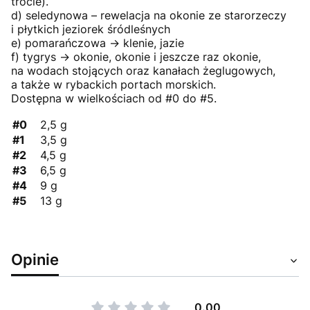
trocie).
d) seledynowa – rewelacja na okonie ze starorzeczy
i płytkich jeziorek śródleśnych
e) pomarańczowa -> klenie, jazie
f) tygrys -> okonie, okonie i jeszcze raz okonie,
na wodach stojących oraz kanałach żeglugowych,
a także w rybackich portach morskich.
Dostępna w wielkościach od #0 do #5.
#0
2,5 g
#1
3,5 g
#2
4,5 g
#3
6,5 g
#4
9 g
#5
13 g
Opinie
0.00