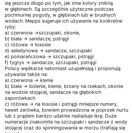
się jeszcze długo po tym, jak inne kolory znikną
w głębinach. Są szczególnie użyteczne podczas
pochmurnej pogody, w głębinach lub w brudnych
wodach. Mepps sugeruje ich używanie na konkretne
ryby:
a) czerwona ->szczupaki, okonie,
b) biała -> sandacze, pstrągi
c) różowa -> łososie
d) seledynowa -> sandacze, szczupaki
e) pomarańczowa -> szczupaki, pstrągi
f) tygrys -> sandacze, szczupaki, pstrągi
Polscy wędkarze natomiast uzupełniają i proponują
używanie także na:
a) czerwona -> klenie
b) biała -> bolenie, klenie, brzany na rzekach, okonie
na wodzie stojącej, sandacze na głębokich
zaporówkach
c) różowa -> na łososie i pstrągi mniejsze numery,
nawet zerówka, bowiem prowadzona w poprzek nurtu
lub z prądem bardzo udatnie naśladuje ikrę. Duże
numeracje znakomite na szczupaki i sandacze z wody
stojącej oraz do spinningowania w morzu (trafiają się