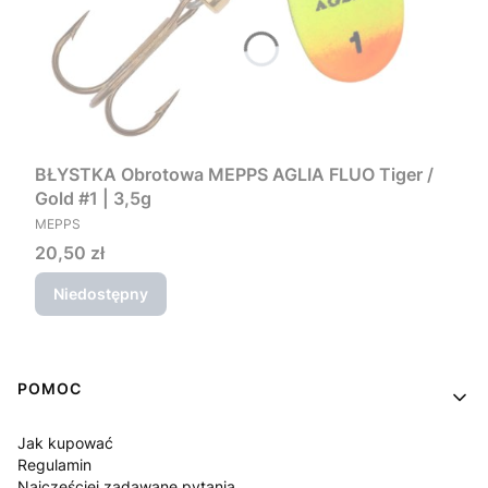
BŁYSTKA Obrotowa MEPPS AGLIA FLUO Tiger /
Gold #1 | 3,5g
PRODUCENT
MEPPS
Cena
20,50 zł
Niedostępny
Linki w stopce
POMOC
Jak kupować
Regulamin
Najczęściej zadawane pytania