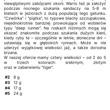
niewątpliwymi zabójcami okoni. Warto też je założyć
podczas nocnego szukania sandaczy na 5-8 m
blatach w jeziorach z dużą populacją tego gatunku.
“Czwórka” i “piątka”, to typowe blachy szczupakowe,
niejednokrotnie bardziej prowokujące od woblerów
typu “deep runner”. Na rzekach nizinnych mogą się
okazać znakomite podczas szukania dużych kleni,
kiedy ryby te – szczególnie w letnie, słoneczne dni –
ustawiają się w głębokich rynnach. Może w nie
uderzyć wyjątkowej wielkości jaź, a także dorodna
brzana.
W naszej ofercie mamy cztery wielkości – od 2 do 5
w trzech kolorach: srebrnym, złotym
oraz w zabarwieniu “tiger”.
#2
8 g
#3
12 g
#4
17 g
#5
24 g