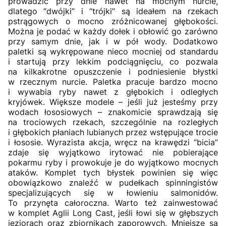
prowadzić przy dnie nawet na mocnym nurcie,
dlatego “dwójki” i “trójki” są ideałem na rzekach
pstrągowych o mocno zróżnicowanej głębokości.
Można je podać w każdy dołek i obłowić go zarówno
przy samym dnie, jak i w pół wody. Dodatkowo
paletki są wykrępowane nieco mocniej od standardu
i startują przy lekkim podciągnięciu, co pozwala
na kilkakrotne opuszczenie i podniesienie błystki
w rzecznym nurcie. Paletka pracuje bardzo mocno
i wywabia ryby nawet z głębokich i odległych
kryjówek. Większe modele – jeśli już jesteśmy przy
wodach łososiowych – znakomicie sprawdzają się
na trociowych rzekach, szczególnie na rozległych
i głębokich płaniach lubianych przez wstępujące trocie
i łososie. Wyrazista akcja, wręcz na krawędzi “bicia”
zdaje się wyjątkowo irytować nie pobierające
pokarmu ryby i prowokuje je do wyjątkowo mocnych
ataków. Komplet tych błystek powinien się więc
obowiązkowo znaleźć w pudełkach spinningistów
specjalizujących się w łowieniu salmonidów.
To przynęta całoroczna. Warto też zainwestować
w komplet
Aglii Long Cast
, jeśli łowi się w głębszych
jeziorach oraz zbiornikach zaporowych. Mniejsze są