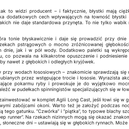
tak to widzi producent – i faktycznie, błystki mają cię
ilka dodatkowych cech wpływających na łowność błystk
akich nie daje standardowa przynęta. To nie tylko wabik na
óra tonie błyskawicznie i daje się prowadzić przy dni
na rzekach pstrągowych o mocno zróżnicowanej głębokoś
 dnie, jak i w pół wody. Dodatkowo paletki są wykręp
iu, co pozwala na kilkakrotne opuszczenie i podniesienie
y nawet z głębokich i odległych kryjówek.
my przy wodach łososiowych – znakomicie sprawdzają się 
lubianych przez wstępujące trocie i łososie. Wyrazista ak
erające pokarmu ryby i prowokuje je do wyjątkowo mocn
eźć w pudełkach spinningistów specjalizujących się w ło
ż zainwestować w komplet
Aglii Long Cast
, jeśli łowi się w
iwymi zabójcami okoni. Warto też je założyć podczas n
ją tego gatunku. “Czwórka” i “piątka”, to typowe blachy sz
p runner”. Na rzekach nizinnych mogą się okazać znakom
e, słoneczne dni – ustawiają się w głębokich rynnach. Moż