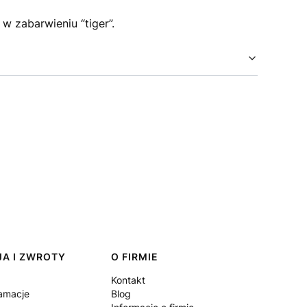
w zabarwieniu “tiger”.
A I ZWROTY
O FIRMIE
Kontakt
lamacje
Blog