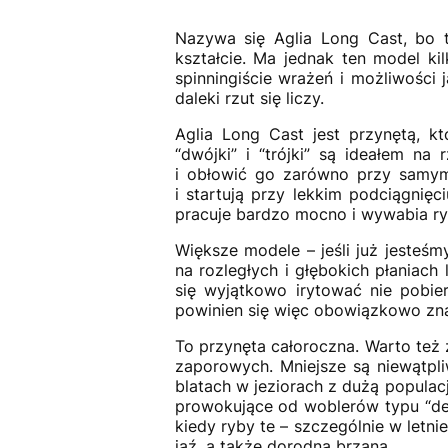
Nazywa się
Aglia Long Cast
, bo 
kształcie. Ma jednak ten model k
spinningiście wrażeń i możliwości j
daleki rzut się liczy.
Aglia Long Cast
jest przynętą, kt
“dwójki” i “trójki” są ideałem 
i obłowić go zarówno przy samym
i startują przy lekkim podciągnięc
pracuje bardzo mocno i wywabia ryb
Większe modele – jeśli już jesteś
na rozległych i głębokich płaniach 
się wyjątkowo irytować nie pobi
powinien się więc obowiązkowo znal
To przynęta całoroczna. Warto te
zaporowych. Mniejsze są niewątpl
blatach w jeziorach z dużą populac
prowokujące od woblerów typu “dee
kiedy ryby te – szczególnie w letni
jaź, a także dorodna brzana.