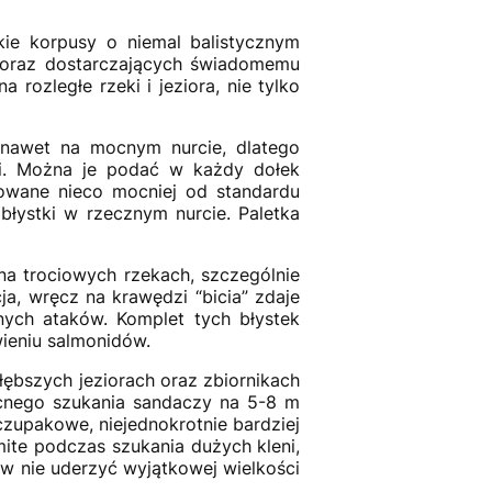
żkie korpusy o niemal balistycznym
i oraz dostarczających świadomemu
 rozległe rzeki i jeziora, nie tylko
e nawet na mocnym nurcie, dlatego
ci. Można je podać w każdy dołek
owane nieco mocniej od standardu
 błystki w rzecznym nurcie. Paletka
na trociowych rzekach, szczególnie
cja, wręcz na krawędzi “bicia” zdaje
ych ataków. Komplet tych błystek
wieniu salmonidów.
 głębszych jeziorach oraz zbiornikach
ocnego szukania sandaczy na 5-8 m
czupakowe, niejednokrotnie bardziej
ite podczas szukania dużych kleni,
e w nie uderzyć wyjątkowej wielkości