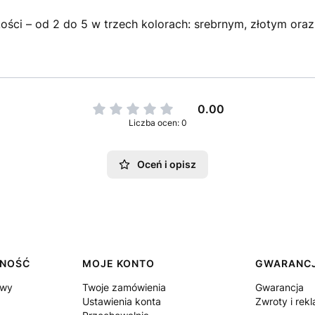
ości – od 2 do 5 w trzech kolorach: srebrnym, złotym oraz 
0.00
Liczba ocen: 0
Oceń i opisz
TNOŚĆ
MOJE KONTO
GWARANCJ
awy
Twoje zamówienia
Gwarancja
Ustawienia konta
Zwroty i rek