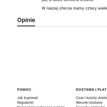
W naszej ofercie mamy cztery wielk
Opinie
Linki w stopce
POMOC
DOSTAWA I PŁA
Jak kupować
Czas i koszty dost
Regulamin
Warunki dostawy