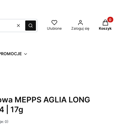
Produkty w kos
Wyczyść
Szukaj
Ulubione
Zaloguj się
Koszyk
PROMOCJE
owa MEPPS AGLIA LONG
 | 17g
e: 0)