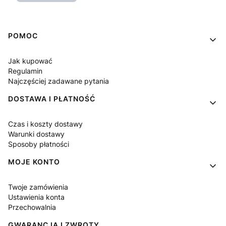
Linki w stopce
POMOC
Jak kupować
Regulamin
Najczęściej zadawane pytania
DOSTAWA I PŁATNOŚĆ
Czas i koszty dostawy
Warunki dostawy
Sposoby płatności
MOJE KONTO
Twoje zamówienia
Ustawienia konta
Przechowalnia
GWARANCJA I ZWROTY