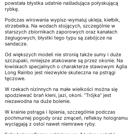
powstała błystka udatnie naśladująca połyskującą
rybkę.
Podczas wirowania wypisz-wymaluj ukleja, kiełbik,
strzebelka. Na wodach stojących, szczególnie w
starszych zbiornikach zaporowych oraz kanałach
żeglugowych, błystki tego typu są zabójcze na
sandacze.
Od większych modeli nie stronią także sumy i duże
szczupaki, mniejsze atakowane są przez okonie. Na
łowiskach specjalnych o charakterze stawowym Aglia
Long Rainbo jest niezwykle skuteczna na pstrągi
tęczowe.
W rzekach nizinnych na małe wielkości można się
spodziewać brań kleni, jazi, okoni. “Trójka” jest
niezawodna na duże bolenie.
W krainie pstrąga i lipienia, szczególnie podczas
pochmurnej pogody oraz zmąceń, refleksy hologramu
wyciągają z ostoi nawet niemrawe ryby.