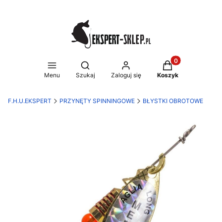
Produkty w koszy
Otwórz wyszukiwarkę
Menu
Szukaj
Zaloguj się
Koszyk
F.H.U.EKSPERT
PRZYNĘTY SPINNINGOWE
BŁYSTKI OBROTOWE