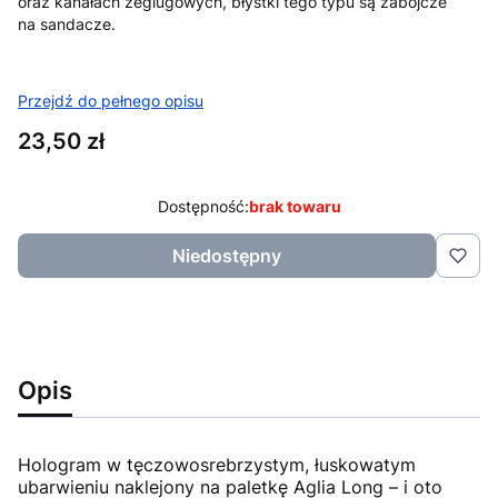
oraz kanałach żeglugowych, błystki tego typu są zabójcze
na sandacze.
Przejdź do pełnego opisu
Cena
23,50 zł
Dostępność:
brak towaru
Niedostępny
Opis
Hologram w tęczowosrebrzystym, łuskowatym
ubarwieniu naklejony na paletkę Aglia Long – i oto