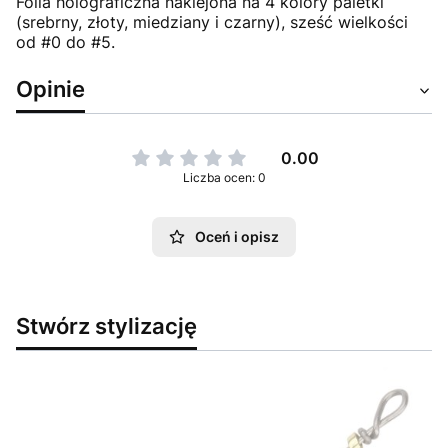
Folia holograficzna naklejona na 4 kolory paletki
(srebrny, złoty, miedziany i czarny), sześć wielkości
od #0 do #5.
Opinie
0.00
Liczba ocen: 0
Oceń i opisz
Stwórz stylizację