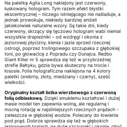
Na paletkę Aglia Long naklejony jest czerwony,
łuskowany hologram. Tym razem efekt błystki
ekscentrycznej – niczego istniejącego nie naśladuje, a
jednak prowokuje, niekiedy bardziej aniżeli
jakiekolwiek naturalne wzory. Są takie dni, kiedy
czerwony, skrzący się tęczowo hologram wabi niemal
wszystkie drapieżniki – od wzdręgi i okonia z
jeziorowej płycizny, klenia i jazia sprzed rzecznej
ostrogi, poprzez trolingowego szczupaka z głębokiej
toni, po głowacicę z Popradu czy Dunajca. Redbo
Giant Killer nr 5 sprawdza się też w przybrzeżnej
strefie Bałtyku, gdzie bywa skuteczny na trocie i
łososie. Folia holograficzna naklejona na 4 kolory
paletki (srebrny, złoty, miedziany i czarny), sześć
wielkości.
Oryginalny kształt listka wierzbowego z czerwoną
folią odblaskową.
Dzięki smukłemu kształtowi i dużej
masie model ten zapewnia wolną, ale regularną i
mocną rotację w najsilniejszych rzecznych prądach -
zwłaszcza w głębokiej wodzie. Polecany do łowienia
pod prąd. Dobrze sprawdza się też w głębokich
jeziorowych toniach, na duże szczupaki i okonie, choć