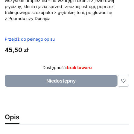
wszystkie drapieżniki – od wzdręgi i okonia z jeziorowej
płycizny, klenia i jazia sprzed rzecznej ostrogi, poprzez
trolingowego szczupaka z głębokiej toni, po głowacicę
z Popradu czy Dunajca
Przejdź do pełnego opisu
Cena
45,50 zł
Dostępność:
brak towaru
Niedostępny
Opis