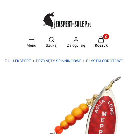
Produkty w koszy
Otwórz wyszukiwarkę
Menu
Szukaj
Zaloguj się
Koszyk
F.H.U.EKSPERT
PRZYNĘTY SPINNINGOWE
BŁYSTKI OBROTOWE