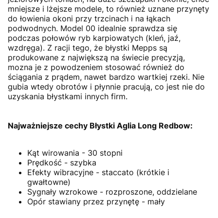
mniejsze i lżejsze modele, to również uznane przynęty
do łowienia okoni przy trzcinach i na łąkach
podwodnych. Model 00 idealnie sprawdza się
podczas połowów ryb karpiowatych (kleń, jaź,
wzdręga). Z racji tego, że błystki Mepps są
produkowane z największą na świecie precyzją,
mozna je z powodzeniem stosować również do
ściągania z prądem, nawet bardzo wartkiej rzeki. Nie
gubia wtedy obrotów i płynnie pracują, co jest nie do
uzyskania błystkami innych firm.
Najważniejsze cechy Błystki Aglia Long Redbow:
Kąt wirowania - 30 stopni
Prędkość - szybka
Efekty wibracyjne - staccato (krótkie i
gwałtowne)
Sygnały wzrokowe - rozproszone, oddzielane
Opór stawiany przez przynętę - mały