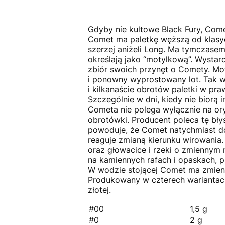
Gdyby nie kultowe
Black Fury
, Come
Comet ma paletkę węższą od klasycz
szerzej aniżeli Long. Ma tymczasem
określają jako “motylkową”. Wystarcz
zbiór swoich przynęt o
Comety.
Mot
i ponowny wyprostowany lot. Tak wł
i kilkanaście obrotów paletki w pr
Szczególnie w dni, kiedy nie biorą
Cometa nie polega wyłącznie na or
obrotówki. Producent poleca tę błys
powoduje, że Comet natychmiast do
reaguje zmianą kierunku wirowania. 
oraz głowacice i rzeki o zmiennym
na kamiennych rafach i opaskach, pr
W wodzie stojącej Comet ma zmienn
Produkowany w czterech wariantach 
złotej.
#00
1,5 g
#0
2 g