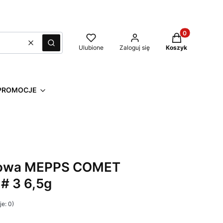
Produkty w kos
Wyczyść
Szukaj
Ulubione
Zaloguj się
Koszyk
PROMOCJE
towa MEPPS COMET
# 3 6,5g
e: 0)