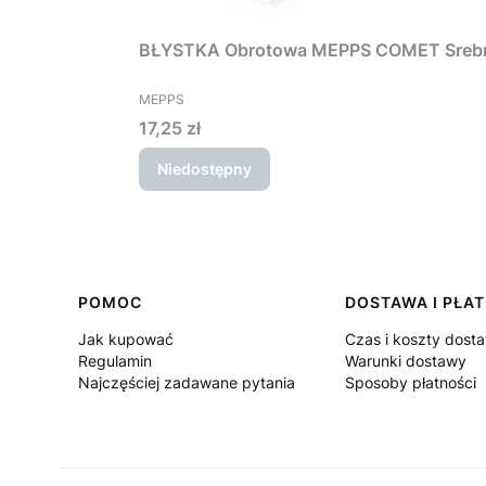
BŁYSTKA Obrotowa MEPPS COMET Srebr
PRODUCENT
MEPPS
Cena
17,25 zł
Niedostępny
Linki w stopce
POMOC
DOSTAWA I PŁA
Jak kupować
Czas i koszty dost
Regulamin
Warunki dostawy
Najczęściej zadawane pytania
Sposoby płatności