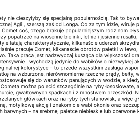
ty nie cieszyłyby się specjalną popularnością. Tak to byw
nej Aglii, szerszą zaś od Longa. Co za tym idzie, wiruje 
 Comet coś, czego brakuje popularniejszym rodzinom błyst
y popatrzeć na wiosenne bielinki, letnie i jesienne rusałki
yle latają charakterystycznie, kilkanaście uderzeń skrzyd
aśnie pracuje Comet, kilkanaście obrotów paletki w lewo,
awo. Taka praca jest nadzwyczaj kusząca dla większości dr
 intensywnie i wychodzą jedynie do wabików o niezwykłej 
yginalnej kolorystyce – to przede wszystkim zasługa wspo
tkę na wzburzone, nierównomierne rzeczne prądy, bełty, ws
stosowuje się do warunków panujących w wodzie, a kiedy 
Cometa można polecić szczególnie na ryby łososiowate, a w
 nurcie, gwałtownych spadkach i z mnóstwem przeszkód. N
zelanych główkach oraz na ryby tych stanowisk, a więc głow
ą, motylkową akcję i znakomicie wabi okonie oraz szczup
barwnych – na srebrnej paletce niebieskie lub czerwone k