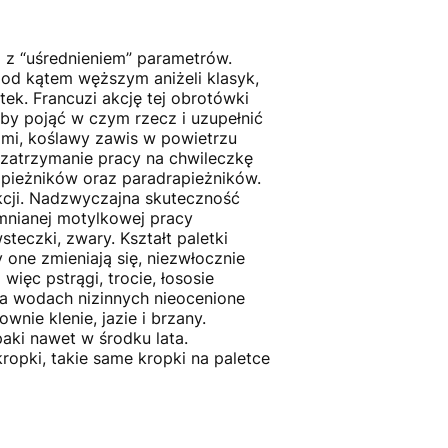
a z “uśrednieniem” parametrów.
pod kątem węższym aniżeli klasyk,
ek. Francuzi akcję tej obrotówki
, by pojąć w czym rzecz i uzupełnić
łami, koślawy zawis w powietrzu
 zatrzymanie pracy na chwileczkę
apieżników oraz paradrapieżników.
akcji. Nadzwyczajna skuteczność
mnianej motylkowej pracy
teczki, zwary. Kształt paletki
one zmieniają się, niezwłocznie
ięc pstrągi, trocie, łososie
a wodach nizinnych nieocenione
nie klenie, jazie i brzany.
aki nawet w środku lata.
ropki, takie same kropki na paletce