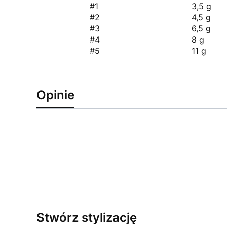
#1
3,5 g
#2
4,5 g
#3
6,5 g
#4
8 g
#5
11 g
Opinie
Stwórz stylizację