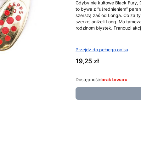
Gdyby nie kultowe
Black Fury
,
to bywa z “uśrednieniem” param
szerszą zaś od Longa. Co za ty
szerzej aniżeli Long. Ma tymc
rodzinom błystek. Francuzi akcję
Przejdź do pełnego opisu
Cena
19,25 zł
Dostępność:
brak towaru