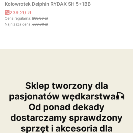
Kołowrotek Delphin RYDAX SH 5+1BB
Cena promocyjna
239,20 zł
Cena regularna:
299,00 zł
Najniższa cena:
299,00 zł
Sklep tworzony dla
pasjonatów wędkarstwa🎣
Od ponad dekady
dostarczamy sprawdzony
sprzęt i akcesoria dla